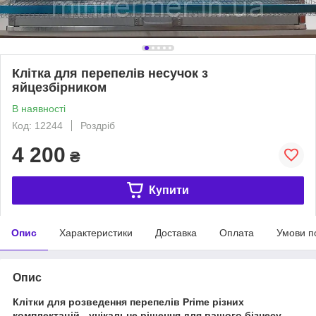
Клітка для перепелів несучок з
яйцезбірником
В наявності
Код: 12244
Роздріб
4 200
₴
Купити
Опис
Характеристики
Доставка
Оплата
Умови п
Опис
Клітки для розведення перепелів Prime різних
комплектацій - унікальне рішення для вашого бізнесу.