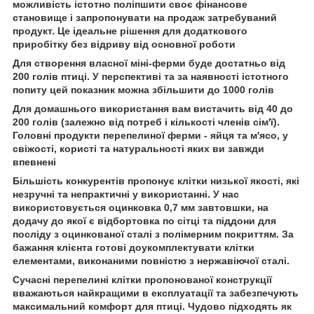
можливість істотно поліпшити своє фінансове
становище і запропонувати на продаж затребуваний
продукт. Це ідеальне рішення для додаткового
приробітку без відриву від основної роботи
Для створення власної міні-ферми буде достатньо від
200 голів птиці. У перспективі та за наявності істотного
попиту цей показник можна збільшити до 1000 голів
Для домашнього використання вам вистачить від 40 до
200 голів (залежно від потреб і кількості членів сім'ї).
Головні продукти перепелиної ферми - яйця та м'ясо, у
свіжості, користі та натуральності яких ви завжди
впевнені
Більшість конкурентів пропонує клітки низької якості, які
незручні та непрактичні у використанні. У нас
використовується оцинковка 0,7 мм завтовшки, на
додачу до якої є відбортовка по сітці та піддони для
посліду з оцинкованої сталі з полімерним покриттям. За
бажання клієнта готові доукомплектувати клітки
елементами, виконаними повністю з нержавіючої сталі.
Сучасні перепелині клітки пропонованої конструкції
вважаються найкращими в експлуатації та забезпечують
максимальний комфорт для птиці. Чудово підходять як