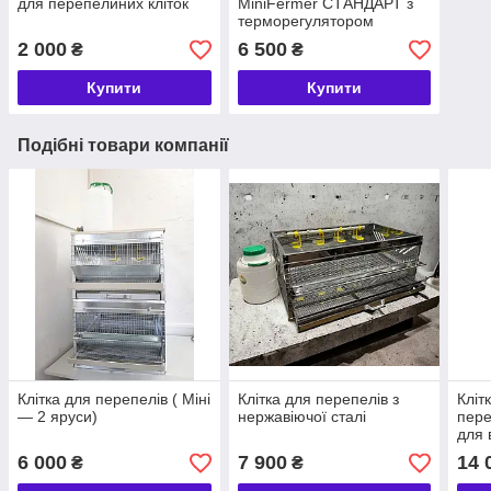
для перепелиних кліток
MiniFermer СТАНДАРТ з
терморегулятором
2 000
6 500
₴
₴
Купити
Купити
Подібні товари компанії
Клітка для перепелів ( Міні
Клітка для перепелів з
Кліт
— 2 яруси)
нержавіючої сталі
пере
для в
несу
6 000
7 900
14 
₴
₴