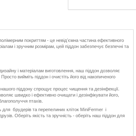
і полімерним покриттям - це невід'ємна частина ефективного
іалам і зручним розмірам, цей піддон забезпечує безпечні та
дизайну і матеріалам виготовлення, наш піддон дозволяє
Просто вийміть піддон і очистіть його від накопиченого
 нашого піддону спрощує процес чищення та дезінфекції.
воляє швидко і ефективно очищати і дезінфікувати його,
благополуччя птахів.
ь для брудерів та перепелиних кліток MiniFermer і
зів. Оберіть якість та зручність - оберіть наш піддон для
.