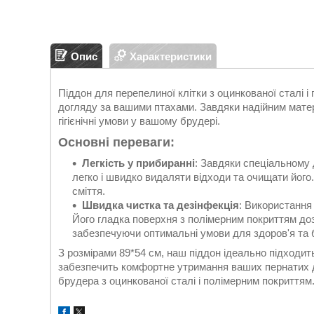
Опис
Характеристики
Піддон для перепелиної клітки з оцинкованої сталі 
догляду за вашими птахами. Завдяки надійним матер
гігієнічні умови у вашому брудері.
Основні переваги:
Легкість у прибиранні
: Завдяки спеціальному 
легко і швидко видаляти відходи та очищати його. 
сміття.
Швидка чистка та дезінфекція
: Використання
Його гладка поверхня з полімерним покриттям доз
забезпечуючи оптимальні умови для здоров'я та 
З розмірами 89*54 см, наш піддон ідеально підходит
забезпечить комфортне утримання ваших пернатих дру
брудера з оцинкованої сталі і полімерним покриттям