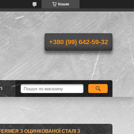
Кошик
+380 (99) 642-59-32
І
IFERMER З ОЦИНКОВАНОЇ СТАЛІ З